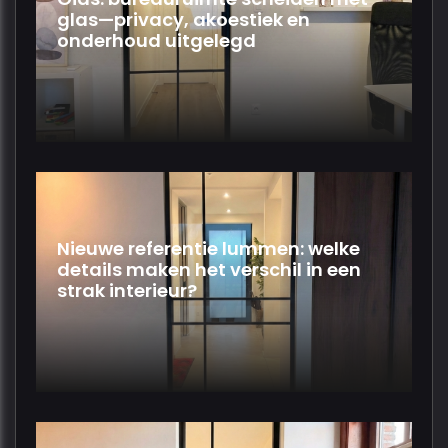
glas—privacy, akoestiek en
onderhoud uitgelegd
Nieuwe referentie lummen: welke
details maken het verschil in een
strak interieur?