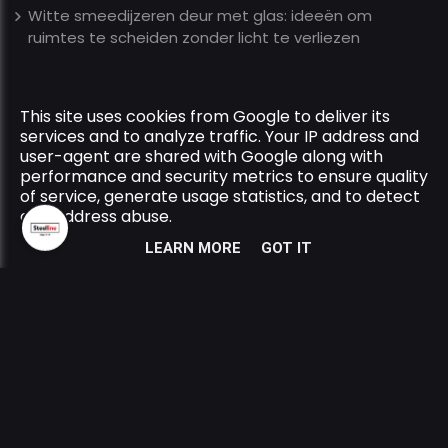
Witte smeedijzeren deur met glas: ideeën om
ruimtes te scheiden zonder licht te verliezen
This site uses cookies from Google to deliver its
Copyright © 2026 Steelline All Rights Reserved.
services and to analyze traffic. Your IP address and
Privacy & Cookies
|
UP-TO-DATE WebDesign
user-agent are shared with Google along with
performance and security metrics to ensure quality
of service, generate usage statistics, and to detect
and address abuse.
LEARN MORE
GOT IT