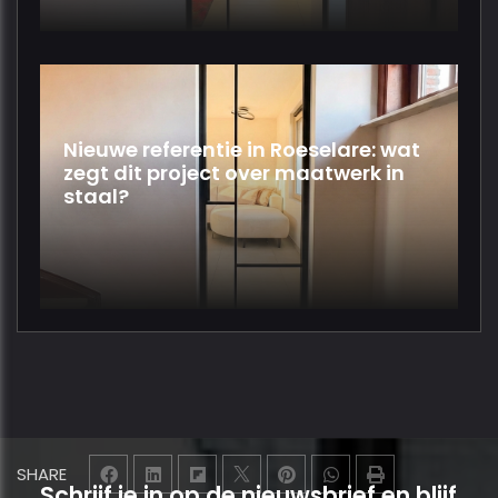
Nieuwe referentie in Roeselare: wat
zegt dit project over maatwerk in
staal?
SHARE
Schrijf je in op de nieuwsbrief en blijf