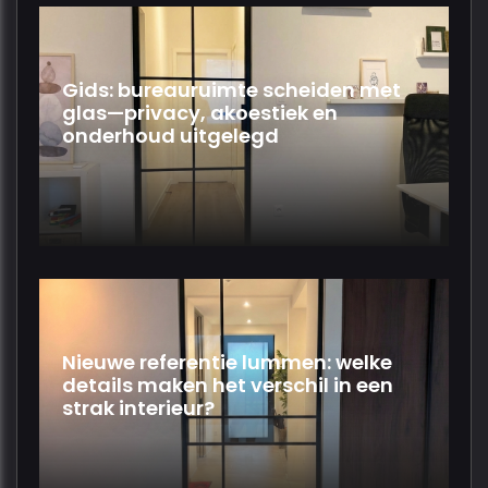
Gids: bureauruimte scheiden met
glas—privacy, akoestiek en
onderhoud uitgelegd
Nieuwe referentie lummen: welke
details maken het verschil in een
strak interieur?