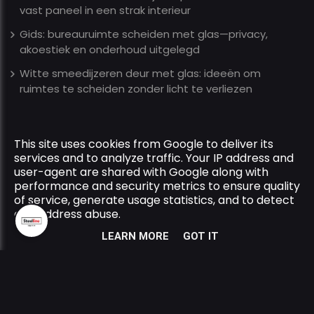
vast paneel in een strak interieur
Gids: bureauruimte scheiden met glas—privacy,
akoestiek en onderhoud uitgelegd
Witte smeedijzeren deur met glas: ideeën om
ruimtes te scheiden zonder licht te verliezen
This site uses cookies from Google to deliver its
Copyright © 2026 Steelline All Rights Reserved.
services and to analyze traffic. Your IP address and
Privacy & Cookies
|
UP-TO-DATE WebDesign
user-agent are shared with Google along with
performance and security metrics to ensure quality
of service, generate usage statistics, and to detect
and address abuse.
LEARN MORE
GOT IT